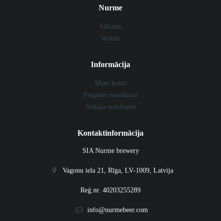
Nurme
Sākums
Veikals
Informācija
Mans konts
Piegādes noteikumi
Veikala noteikumi
Kontaktinformācija
SIA Nurme brewery
Vagonu iela 21, Rīga, LV-1009, Latvija
Reģ.nr. 40203255289
info@nurmebeer.com